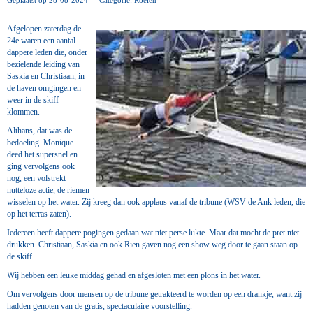
Geplaatst op 28-08-2024 - Categorie: Roeien
Afgelopen zaterdag de
24e waren een aantal
dappere leden die, onder
bezielende leiding van
Saskia en Christiaan, in
de haven omgingen en
weer in de skiff
klommen.
Althans, dat was de
bedoeling. Monique
deed het supersnel en
ging vervolgens ook
nog, een volstrekt
nutteloze actie, de riemen
wisselen op het water. Zij kreeg dan ook applaus vanaf de tribune (WSV de Ank leden, die
op het terras zaten).
Iedereen heeft dappere pogingen gedaan wat niet perse lukte. Maar dat mocht de pret niet
drukken. Christiaan, Saskia en ook Rien gaven nog een show weg door te gaan staan op
de skiff.
Wij hebben een leuke middag gehad en afgesloten met een plons in het water.
Om vervolgens door mensen op de tribune getrakteerd te worden op een drankje, want zij
hadden genoten van de gratis, spectaculaire voorstelling.