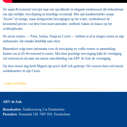
De naam
Krooneend
verwijst naar een opvallende en elegante eendensoort die bekendstaat
om zijn sierlijke verschijning en krachtige zwemstijl. Met zijn karakteristieke oranje
“kroon” en rustige, maar doelgerichte bewegingen op het water, symboliseert de
krooneend precies wat deze boot moet uitstralen: snelheid, balans en klasse op het
wedstrijdwater.
De eerste roeiers — Petra, Saskia, Nanja en Corrie — hebben er al in mogen roeien en zijn
enthousiast: dat smaakt duidelijk naar meer.
Binnenkort volgt meer informatie over de toewijzing en welke roeiers in aanmerking
komen om in
De Krooneend
te roeien. Met deze prachtige toevoeging kijkt de vereniging
vol vertrouwen uit naar een mooie ontwikkeling van ARV de Ank als vereniging.
Op deze mooie dag heeft Miguel zijn privé skiff ook gedoopt. We wensen hem veel mooie
roeikilometers in zijn Cirrus.
« naar overzicht
ARV de Ank
Bezoekadres
: Stokhorstweg 2 in Doetinchem
Postadres
: Donaudal 138, 7007 HN, Doetinchem