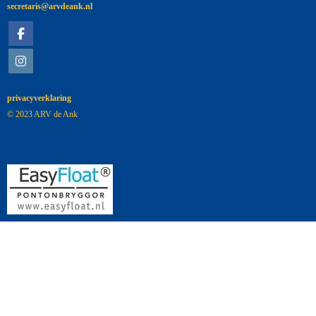
siraterces
@arvdeank.nl
privacyverklaring
© 2023 ARV de Ank