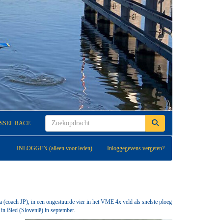
JSSEL RACE
INLOGGEN (alleen voor leden)
Inloggegevens vergeten?
 (coach JP), in een ongestuurde vier in het VME 4x veld als snelste ploeg
in Bled (Slovenië) in september.