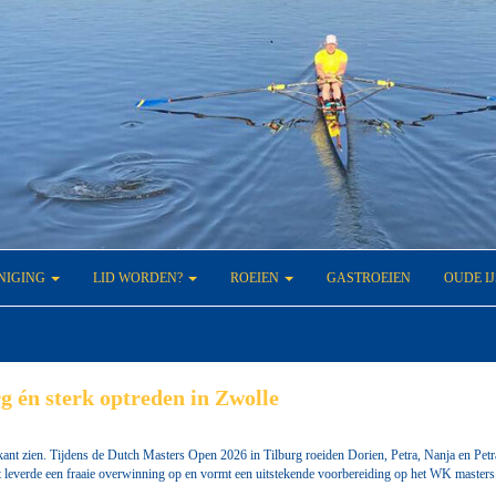
NIGING
LID WORDEN?
ROEIEN
GASTROEIEN
OUDE I
g én sterk optreden in Zwolle
nt zien. Tijdens de Dutch Masters Open 2026 in Tilburg roeiden Dorien, Petra, Nanja en Petra
 leverde een fraaie overwinning op en vormt een uitstekende voorbereiding op het WK masters 