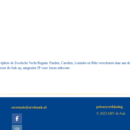
tijdens de Zwolsche Vecht Regatta. Paulien, Carolien, Lonneke en Rike verschenen daar aan de
p voor de Ank op, aangezien JP voor Jason uitkwam.
privacyverklaring
siraterces
@arvdeank.nl
© 2023 ARV de Ank