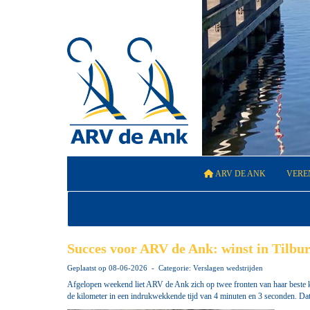
ARV DE ANK
VERE
Succes voor ARV de Ank: winst in Tilbur
Geplaatst op 08-06-2026 - Categorie: Verslagen wedstrijden
Afgelopen weekend liet ARV de Ank zich op twee fronten van haar beste ka
de kilometer in een indrukwekkende tijd van 4 minuten en 3 seconden. Dat