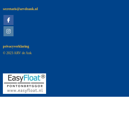
siraterces
@arvdeank.nl
privacyverklaring
© 2023 ARV de Ank