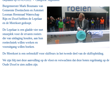
Geplaatst op 01-05-2022 - Categorie: Algemeen
Burgemeester Mark Boumans van
Gemeente Doetinchem
en
Antoinet
Looman
Heemraad Waterschap
Rijn en IJssel hebben de Lepelaar
en de Meerkoet gedoopt.
De Lepelaar is een gladde vier met
stuurplek voor de ervaren roeiers
die van uitdaging houden, aan hun
roeitechniek willen werken en
vooruitgang willen boeken.
De Meerkoet is een oefenskiff voor skiffeurs in het tweede deel van de skiffopleiding.
We zijn blij met deze aanvulling op de vloot en verwachten dat deze boten regelmatig op de
Oude IJssel te zien zullen zijn.