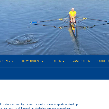
NIGING
LID WORDEN?
ROEIEN
GASTROEIEN
OUDE I
n dag met prachtig roeiweer leverde een mooie sportieve strijd op.
tart en finish te klokken of om de deelnemers aan te moedigen.