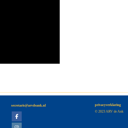
privacyverklaring
siraterces
@arvdeank.nl
© 2023 ARV de Ank