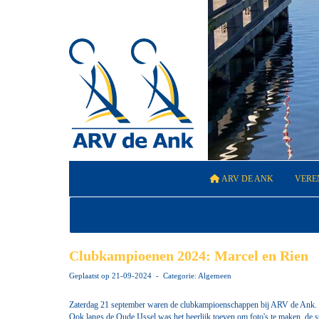
ARV DE ANK
VERE
Clubkampioenen 2024: Marcel en Rien
Geplaatst op 21-09-2024 - Categorie: Algemeen
Zaterdag 21 september waren de clubkampioenschappen bij ARV de Ank. Ee
Ook langs de Oude IJssel was het heerlijk toeven om foto's te maken, de s