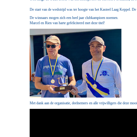
De start van de wedstrijd was ter hoogte van het Kasteel Laag Keppel. De 
De winnaars mogen zich een heel jaar clubkampioen noemen.
Marcel en Rien van harte gefeliciteerd met deze titel!
Met dank aan de organisatie, deelnemers en alle vrijwilligers die deze mo